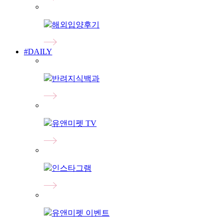
해외입양후기
#DAILY
반려지식백과
유앤미펫 TV
인스타그램
유앤미펫 이벤트