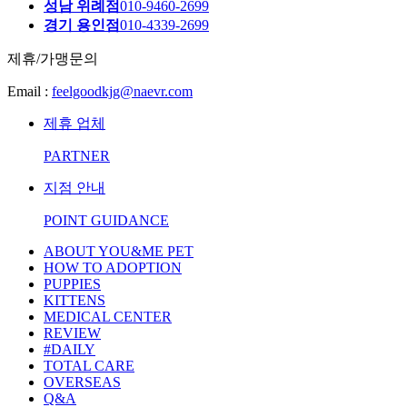
성남 위례점
010-9460-2699
경기 용인점
010-4339-2699
제휴/가맹문의
Email :
feelgoodkjg@naevr.com
제휴 업체
PARTNER
지점 안내
POINT GUIDANCE
ABOUT YOU&ME PET
HOW TO ADOPTION
PUPPIES
KITTENS
MEDICAL CENTER
REVIEW
#DAILY
TOTAL CARE
OVERSEAS
Q&A